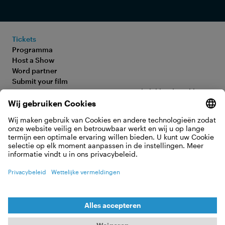
Tickets
Programma
Host a Show
Word partner
Submit your film
FAQ
Toegankelijkheidsverklaring
Media Hub
Legal Information
Jobs
Privacy Policy
Contact
Cookie-instellingen
OVEREENKOMST HERROEPEN