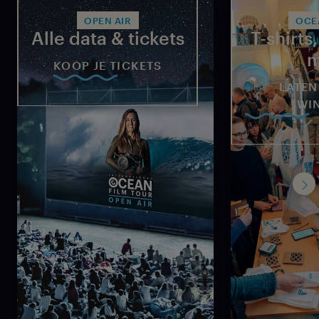
OPEN AIR
OCE
Alle data & tickets
T-shirts
m
KOOP JE TICKETS
LATEN
WI