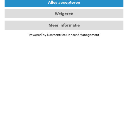
NAAR HET FILMPROGRAMMA
Het gezicht van Volume
12: Christa Funk!
Ze is de eerste die het water ingaat en de laatste die
eruit komt. Als professioneel surffotografe op Hawaï
heeft ze van de legendarische Pipeline haar werkplek
gemaakt – en haar gelukkige plek. Christa Funk