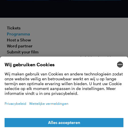
Tickets
Programma
Older Than
Host a Show
Word partner
Trees
Submit your film
FAQ
Toegankelijkheidsverklaring
Media Hub
Legal Information
Jobs
Privacy Policy
Contact
Cookie-instellingen
OVEREENKOMST HERROEPEN