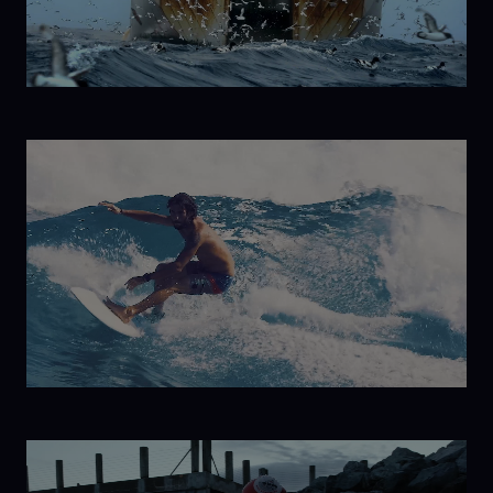
Windsurf
The Return
to
Antarctica