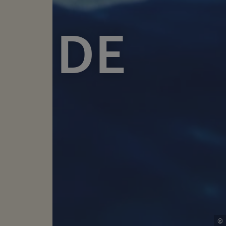
R DE
DE
N
©