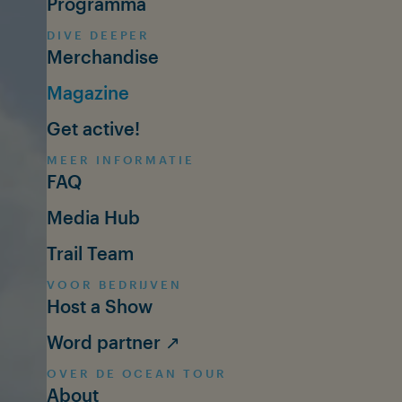
Programma
DIVE DEEPER
Merchandise
Magazine
Get active!
MEER INFORMATIE
FAQ
Media Hub
Trail Team
VOOR BEDRIJVEN
Host a Show
Word partner ↗
OVER DE OCEAN TOUR
About