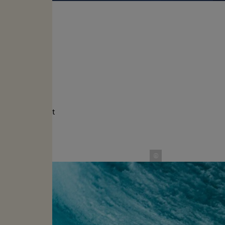
ft meer dan 20
kracht van de
i, in het zicht
jn unieke
©
d een oude
ader geweest en
graaf boekte hij
e voor een
on deze foto's