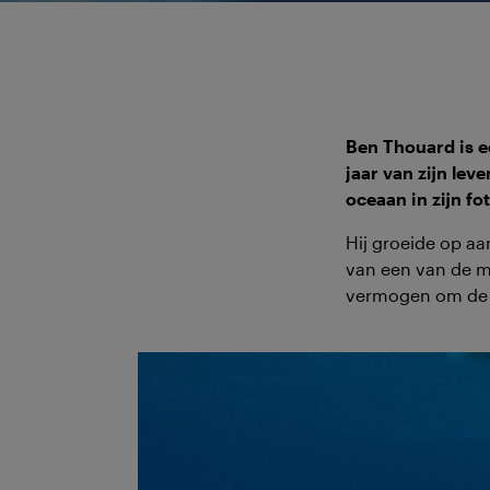
Ben Thouard is e
jaar van zijn le
oceaan in zijn fot
Hij groeide op aa
van een van de mo
vermogen om de c
Bens carrière als
camera in het hui
Ben bouwde er zel
met foto's van s
gepassioneerde su