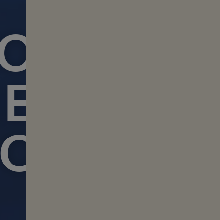
ZOEK NAA
IEL VAN 
OCEAA
Portret van Ben Thouard