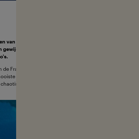
en van de beste onderwaterfotografen ter wereld. Hij hee
ven gewijd aan het vastleggen van de schoonheid en rauwe 
o's.
n de Franse Middellandse Zeekust en woont al 17 jaar op Tahit
oiste golven ter wereld: Teahupo'o. Daar ontwikkelde hij zi
haotische energie van het water om te zetten in kunst.
 fotograaf begon echter op een traditionele manier: hij von
s van zijn ouders en ging aan de slag. Deze was van zijn v
fs zijn eigen behuizing voor. Zijn eerste successen als foto
urfen en windsurfen op Hawaï. Een logische onderwerpkeuz
rfer. Wat fascineerde hem daar in het bijzonder aan? Hij k